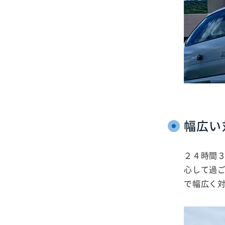
幅広い
２４時間
心して過
で幅広く