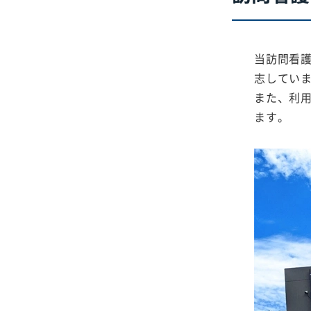
当訪問看
志してい
また、利
ます。